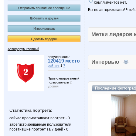
Комплиментов нет.
Отправить приватное сообщение
Вы не авторизованы! Чтоб
Добавить в друзья
Игнорировать
Метки лидеров
Сделать подарок
Автофорум главный
популярность:
120419 место
Интервью
рейтинг
1
?
Привилегированный
пользователь
2
уровня
Последние
фотогра
Статистика портрета:
сейчас просматривают портрет - 0
зарегистрированные пользователи
посетившие портрет за 7 дней - 0