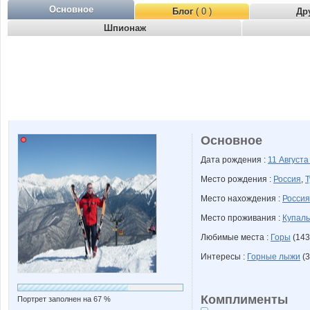
Основное
Блог
( 0 )
Др
Шпионаж
Основное
Дата рождения :
11 Август
Место рождения :
Россия
,
Т
Место нахождения :
Россия
Место проживания :
Купалы
Любимые места :
Горы
(143
Интересы :
Горные лыжи
(3
Комплименты
Портрет заполнен на 67 %